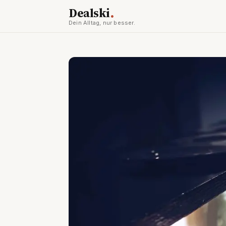
.
Dealski
Dein Alltag, nur besser.