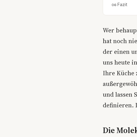
Fazit
Wer behaupt
hat noch ni
der einen u
uns heute i
Ihre Küche 
außergewöhn
und lassen 
definieren.
Die Molek