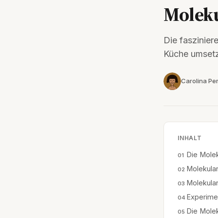
Molek
Die faszinier
Küche umsetz
Carolina Per
INHALT
Die Molek
Molekular
Molekular
Experimen
Die Molek