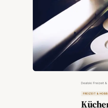
Dealski
/
Freizeit 
FREIZEIT & HOB
Küchen