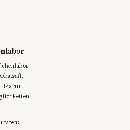
enlabor
Küchenlabor
Obstsaft,
 bis hin
glichkeiten
Zutaten: