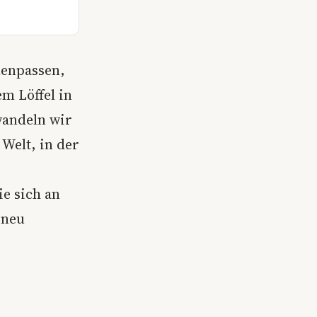
menpassen,
m Löffel in
wandeln wir
Welt, in der
e sich an
 neu