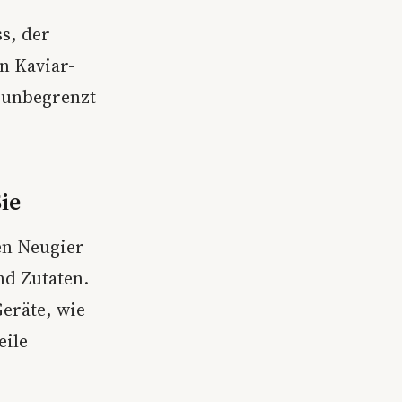
s, der
n Kaviar-
t unbegrenzt
ie
en Neugier
nd Zutaten.
eräte, wie
eile