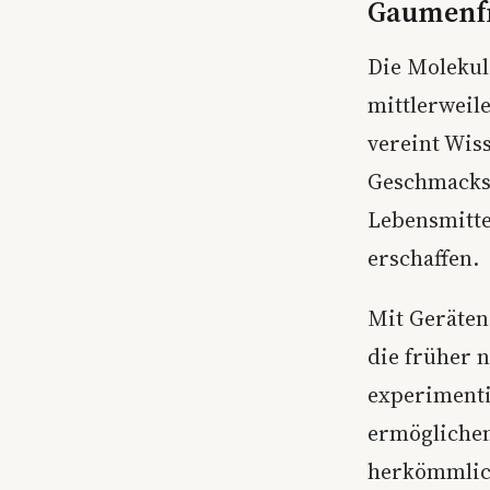
Gaumenf
Die Molekul
mittlerweil
vereint Wis
Geschmackse
Lebensmitte
erschaffen.
Mit Geräten
die früher 
experiment
ermöglichen
herkömmlic