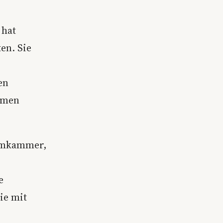
 hat
en. Sie
en
omen
uumkammer,
e
ie mit