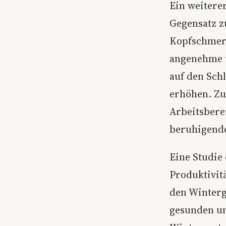
Ein weiterer
Gegensatz z
Kopfschmerz
angenehme u
auf den Sch
erhöhen. Zu
Arbeitsberei
beruhigend
Eine Studie 
Produktivit
den Winterga
gesunden un