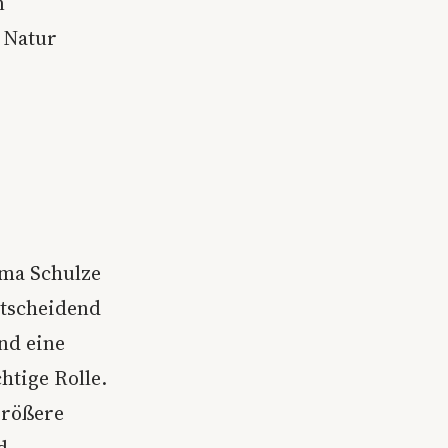
n
e Natur
rma Schulze
ntscheidend
nd eine
htige Rolle.
größere
d