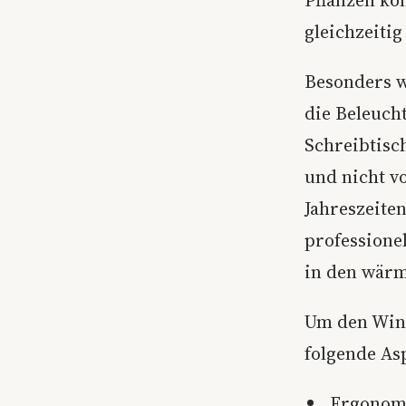
gleichzeiti
Besonders w
die Beleuch
Schreibtisch
und nicht v
Jahreszeite
professione
in den wärm
Um den Wint
folgende As
Ergonomi