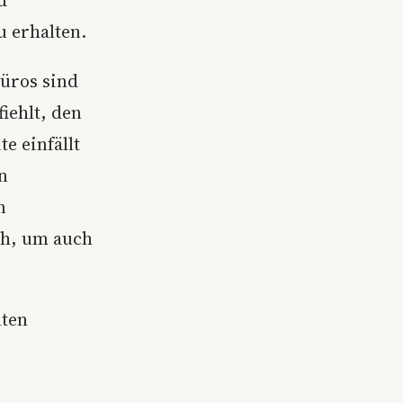
u erhalten.
Büros sind
iehlt, den
e einfällt
n
n
ich, um auch
lten