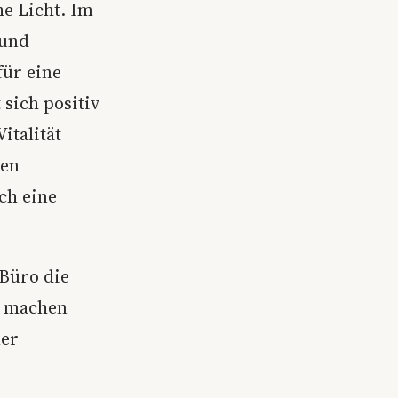
he Licht. Im
 und
für eine
sich positiv
italität
den
ch eine
 Büro die
le machen
ner