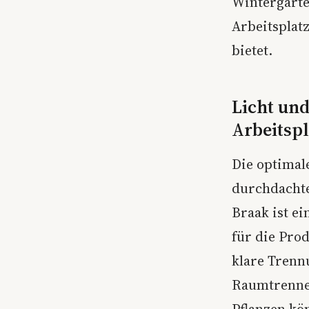
Wintergarten
Arbeitsplat
bietet.
Licht und
Arbeitspl
Die optimal
durchdachte
Braak ist e
für die Pro
klare Trenn
Raumtrenner
Pflanzen kö