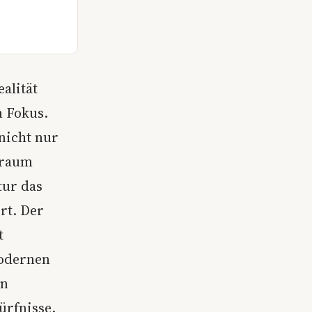
alität
n Fokus.
 nicht nur
sraum
tur das
rt. Der
t
modernen
en
ürfnisse.