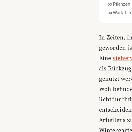
Pflanzen
Work-Lif
In Zeiten, i
geworden is
Eine
vielve
als Rückzug
genutzt wer
Wohlbefinde
lichtdurchf
entscheiden
Arbeitens 
Wintergarte