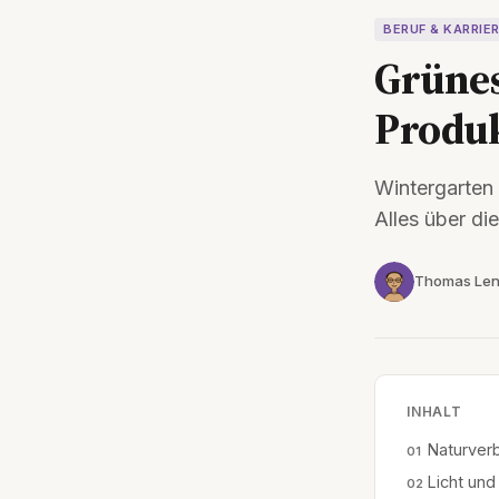
BERUF & KARRIE
Grünes
Produk
Wintergarten 
Alles über di
Thomas Len
INHALT
Naturverb
Licht und