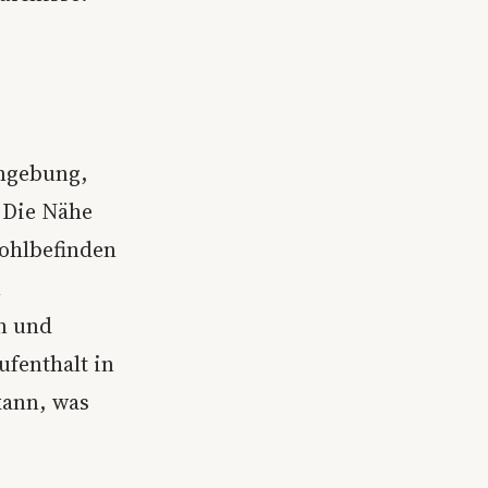
umgebung,
 Die Nähe
Wohlbefinden
n
n und
ufenthalt in
kann, was