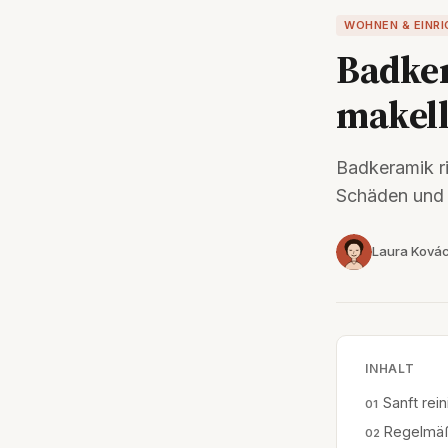
WOHNEN & EINR
Badker
makell
Badkeramik ri
Schäden und 
Laura Ková
INHALT
Sanft rei
Regelmäß