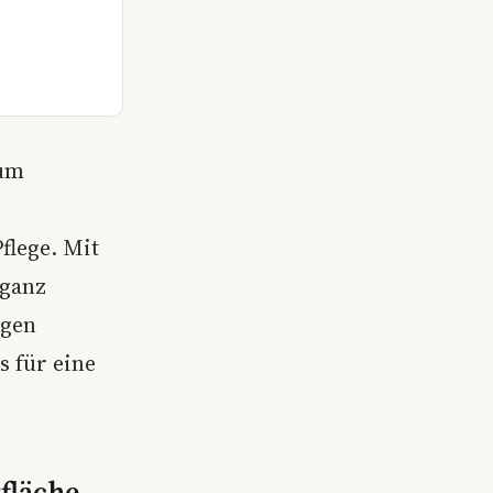
zum
flege. Mit
 ganz
ngen
s für eine
fläche