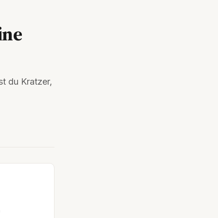
ine
t du Kratzer,
n