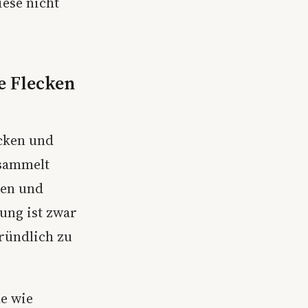
iese nicht
e Flecken
ecken und
sammelt
gen und
ung ist zwar
gründlich zu
he wie