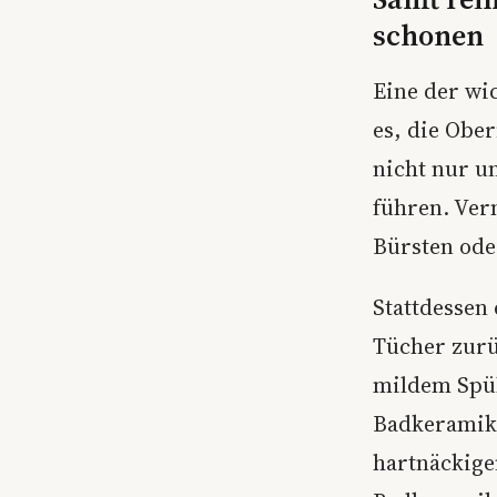
schonen
Eine der wi
es, die Obe
nicht nur 
führen. Ver
Bürsten od
Stattdessen 
Tücher zur
mildem Spül
Badkeramik 
hartnäckige