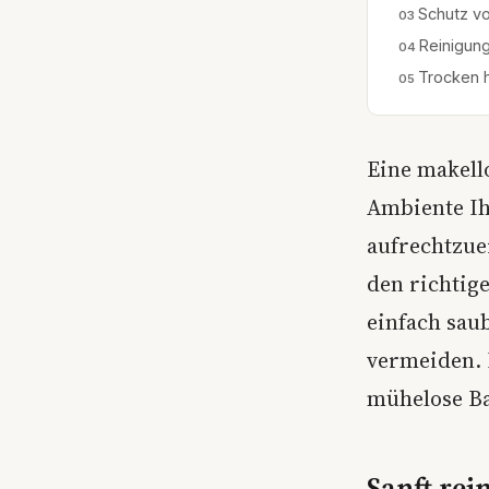
Schutz vo
Reinigung
Trocken 
Eine makell
Ambiente Ih
aufrechtzue
den richtig
einfach sau
vermeiden. I
mühelose Ba
Sanft rei