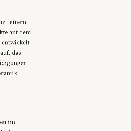
 mit einem
kte auf dem
 entwickelt
auf, das
hädigungen
keramik
hen im