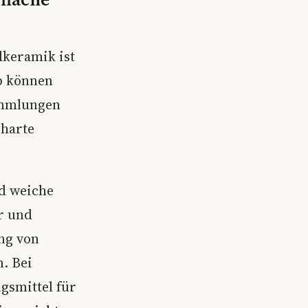
dkeramik ist
eb können
ammlungen
 harte
nd weiche
r und
ng von
. Bei
gsmittel für