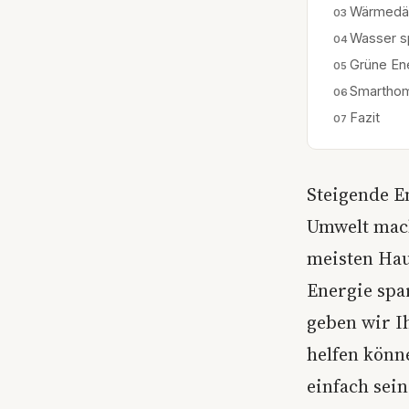
Wärmedä
Wasser s
Grüne En
Smarthom
Fazit
Steigende E
Umwelt mach
meisten Hau
Energie spa
geben wir I
helfen könn
einfach sei