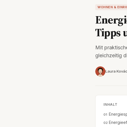
WOHNEN & EINR
Energi
Tipps 
Mit praktisch
gleichzeitig 
Laura Ková
INHALT
Energies
Energieef