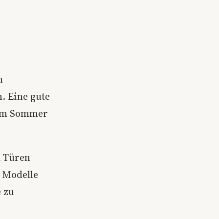
n
. Eine gute
 im Sommer
d Türen
e Modelle
e zu