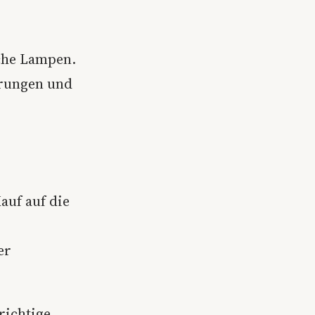
che Lampen.
arungen und
auf auf die
er
richtige