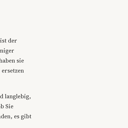
ist der
eniger
haben sie
r ersetzen
d langlebig,
ob Sie
en, es gibt