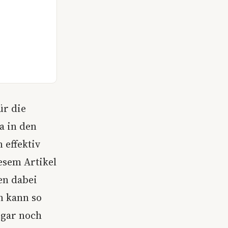
ür die
a in den
 effektiv
esem Artikel
en dabei
n kann so
ogar noch