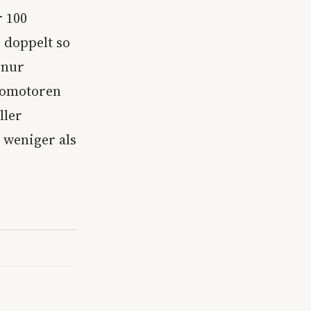
r 100
 doppelt so
 nur
tromotoren
ller
 weniger als