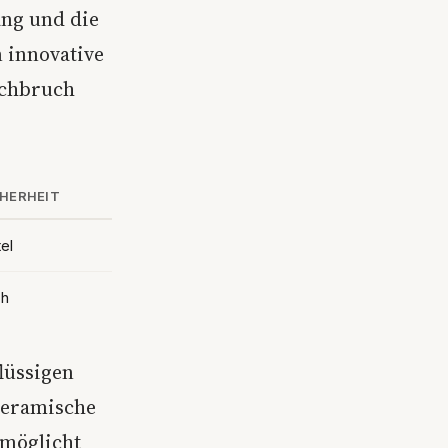
ang und die
 innovative
rchbruch
CHERHEIT
tel
ch
lüssigen
 keramische
rmöglicht