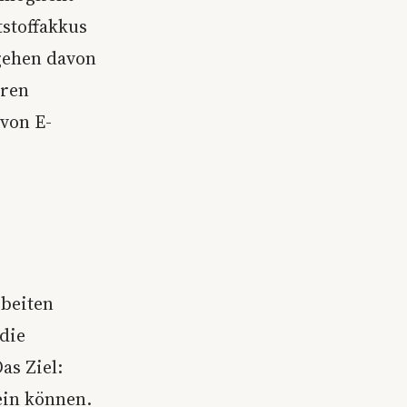
tstoffakkus
 gehen davon
hren
 von E-
rbeiten
die
as Ziel:
ein können.