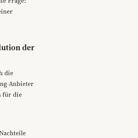
ie Frage:
einer
ution der
h die
ing-Anbieter
 für die
Nachteile