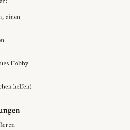
er:
n, einen
en
neues Hobby
chen helfen)
hungen
ößeren