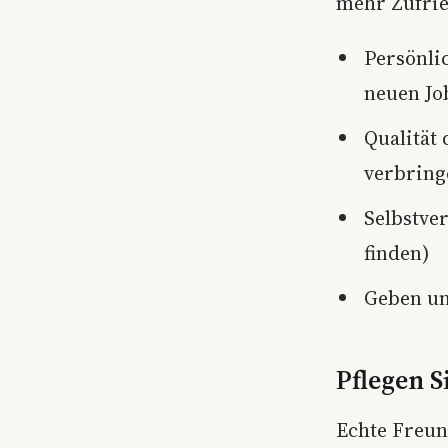
mehr Zufrie
Persönli
neuen J
Qualität
verbring
Selbstve
finden)
Geben un
Pflegen S
Echte Freun