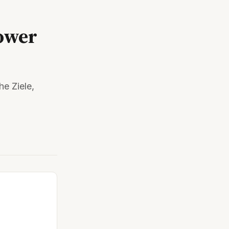
lower
e Ziele,