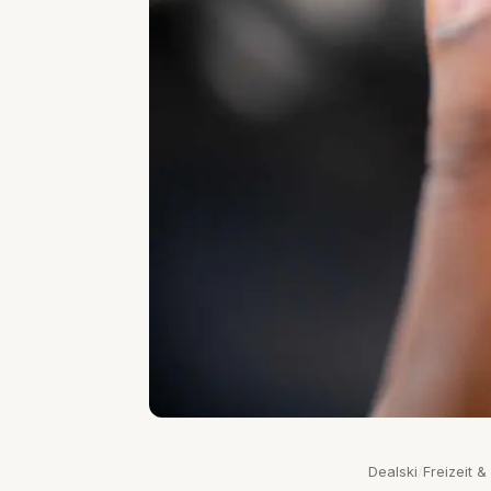
Dealski
/
Freizeit 