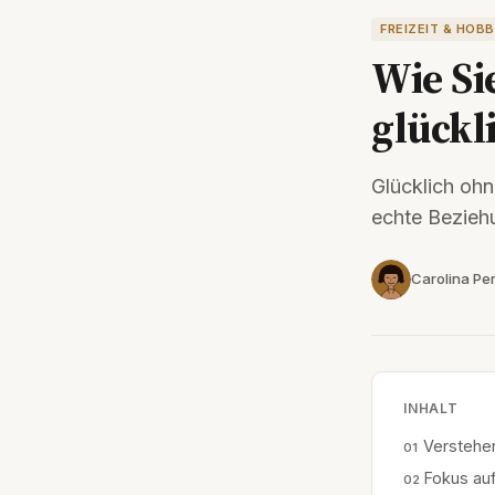
FREIZEIT & HOB
Wie Si
glückl
Glücklich ohn
echte Bezieh
Carolina Per
INHALT
Verstehen
Fokus auf