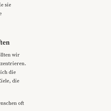
e sie
e
ften
llten wir
zentrieren.
ich die
iele, die
enschen oft